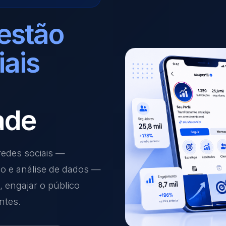
estão
iais
ade
edes sociais —
ão e análise de dados —
 engajar o público
ntes.