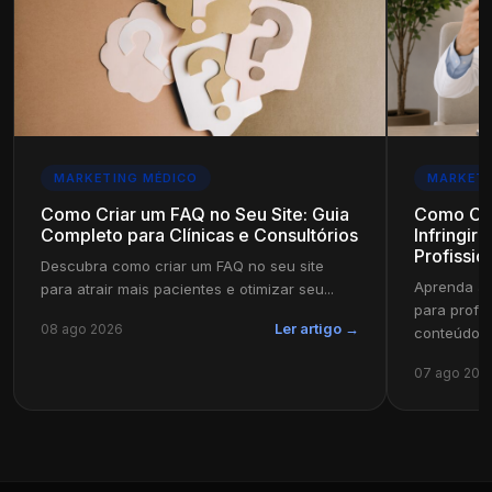
MARKETING MÉDICO
MARKETI
Como Criar um FAQ no Seu Site: Guia
Como Cri
Completo para Clínicas e Consultórios
Infringir
Profissio
Descubra como criar um FAQ no seu site
Aprenda a 
para atrair mais pacientes e otimizar seu...
para profi
08 ago 2026
Ler artigo →
conteúdo in
07 ago 202