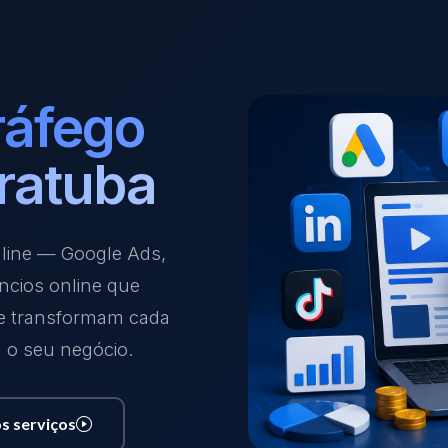
ráfego
ratuba
nline — Google Ads,
ncios online que
 e transformam cada
a o seu negócio.
s serviços