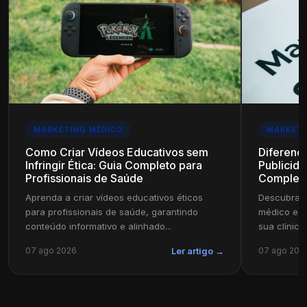
MARKETING MÉDICO
MARKETI
Como Criar Vídeos Educativos sem
Diferenç
Infringir Ética: Guia Completo para
Publicida
Profissionais de Saúde
Complet
Aprenda a criar vídeos educativos éticos
Descubra a
para profissionais de saúde, garantindo
médico e pu
conteúdo informativo e alinhado...
sua clínica
07 ago 2026
07 ago 202
Ler artigo →