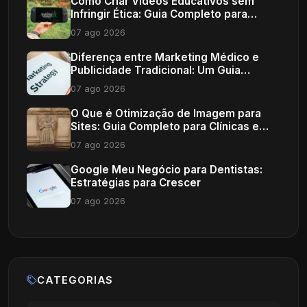
Como Criar Vídeos Educativos sem
Infringir Ética: Guia Completo para
Profissionais de Saúde
07 ago 2026
Diferença entre Marketing Médico e
Publicidade Tradicional: Um Guia
Completo
07 ago 2026
O Que é Otimização de Imagem para
Sites: Guia Completo para Clínicas e
Consultórios
07 ago 2026
Google Meu Negócio para Dentistas:
Estratégias para Crescer
07 ago 2026
CATEGORIAS