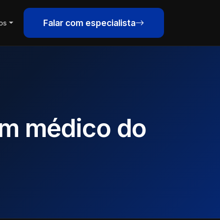
Falar com especialista
os
am médico do