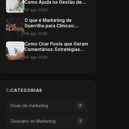
Como Ajuda na Gestão de
Clínicas
06 ago 2026
O que é Marketing de
Guerrilha para Clínicas:
Estratégias Inovadoras
06 ago 2026
Como Criar Posts que Geram
Comentários: Estratégias
para Médicos
05 ago 2026
CATEGORIAS
Dicas de marketing
8
Glossário do Marketing
3