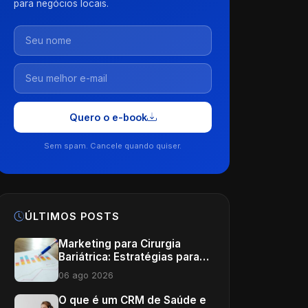
para negócios locais.
Quero o e-book
Sem spam. Cancele quando quiser.
ÚLTIMOS POSTS
Marketing para Cirurgia
Bariátrica: Estratégias para
Potencializar Sua Clínica
06 ago 2026
O que é um CRM de Saúde e