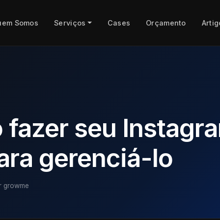
uem Somos
Serviços
Cases
Orçamento
Artig
 fazer seu Instagr
ara gerenciá-lo
r growme