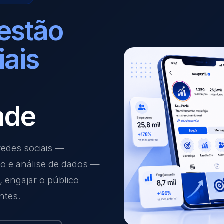
estão
iais
ade
edes sociais —
ão e análise de dados —
 engajar o público
ntes.