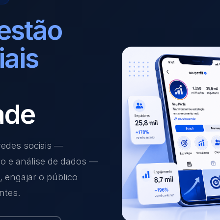
estão
iais
ade
edes sociais —
ão e análise de dados —
 engajar o público
ntes.