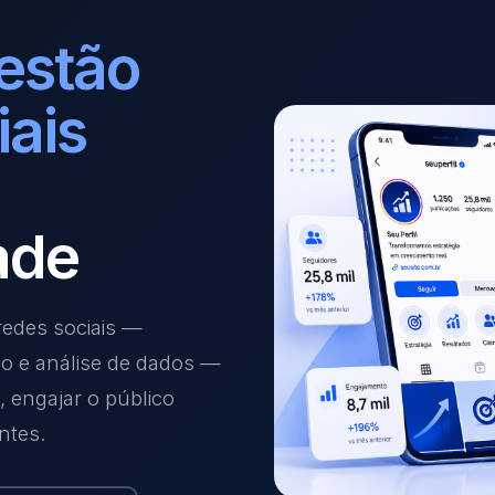
estão
iais
ade
edes sociais —
ão e análise de dados —
 engajar o público
ntes.