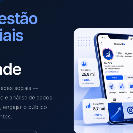
estão
iais
ade
edes sociais —
ão e análise de dados —
 engajar o público
ntes.