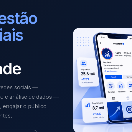
estão
iais
ade
edes sociais —
ão e análise de dados —
 engajar o público
ntes.