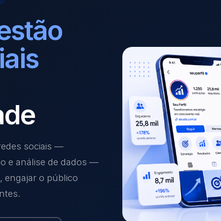
estão
iais
ade
edes sociais —
ão e análise de dados —
 engajar o público
ntes.