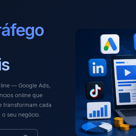
ráfego
is
nline — Google Ads,
ncios online que
 e transformam cada
a o seu negócio.