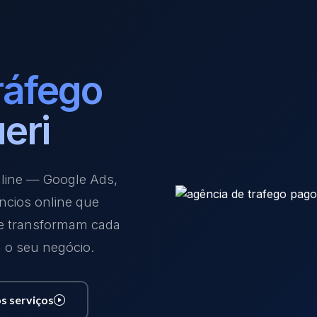
ráfego
eri
nline — Google Ads,
ncios online que
 e transformam cada
a o seu negócio.
s serviços