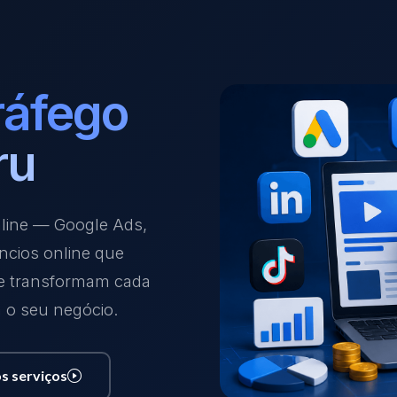
ráfego
ru
nline — Google Ads,
ncios online que
 e transformam cada
a o seu negócio.
s serviços