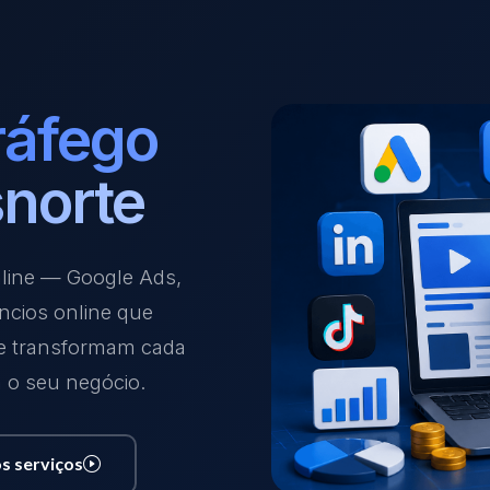
ráfego
norte
nline — Google Ads,
ncios online que
 e transformam cada
a o seu negócio.
s serviços