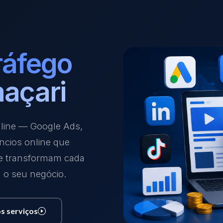
ráfego
açari
nline — Google Ads,
ncios online que
 e transformam cada
a o seu negócio.
s serviços