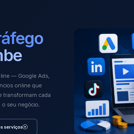
ráfego
mbe
nline — Google Ads,
ncios online que
 e transformam cada
a o seu negócio.
s serviços