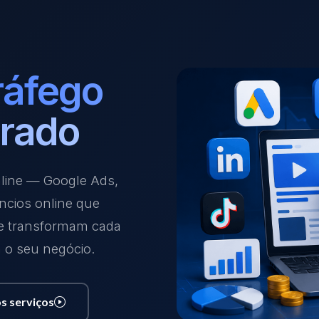
ráfego
rado
nline — Google Ads,
ncios online que
 e transformam cada
a o seu negócio.
s serviços