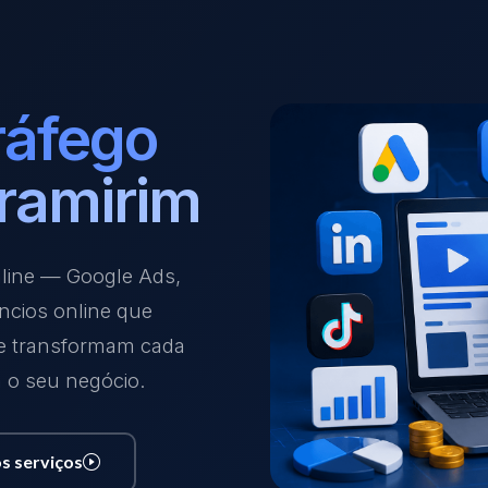
ráfego
ramirim
nline — Google Ads,
ncios online que
 e transformam cada
a o seu negócio.
s serviços