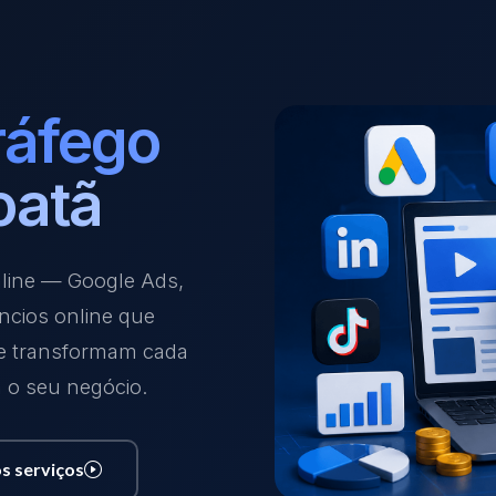
ráfego
oatã
nline — Google Ads,
ncios online que
 e transformam cada
a o seu negócio.
s serviços