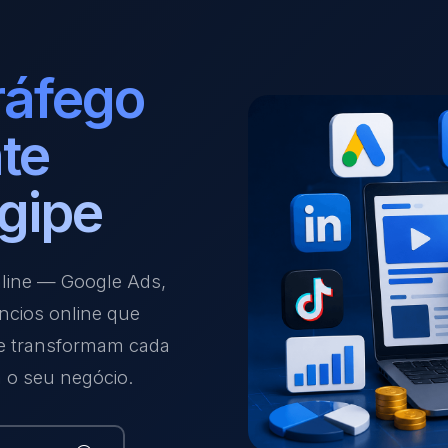
ráfego
te
gipe
nline — Google Ads,
ncios online que
 e transformam cada
a o seu negócio.