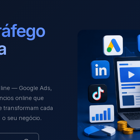
ráfego
a
nline — Google Ads,
ncios online que
 e transformam cada
a o seu negócio.