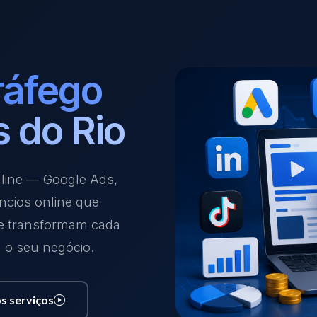
ráfego
 do Rio
nline — Google Ads,
ncios online que
 e transformam cada
a o seu negócio.
s serviços