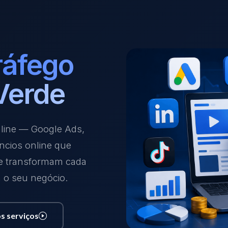
ráfego
Verde
nline — Google Ads,
ncios online que
 e transformam cada
a o seu negócio.
s serviços