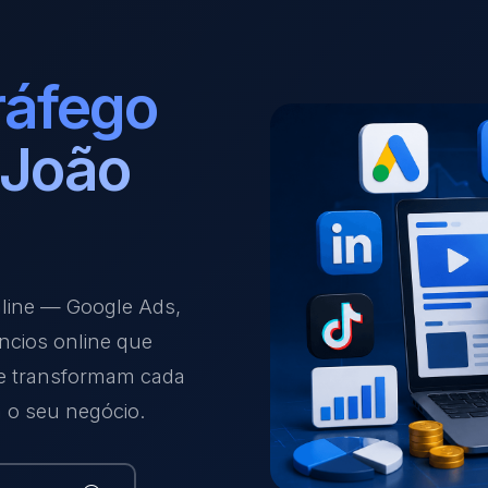
ráfego
 João
nline — Google Ads,
ncios online que
 e transformam cada
a o seu negócio.