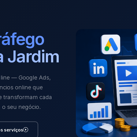
ráfego
a Jardim
nline — Google Ads,
ncios online que
 e transformam cada
a o seu negócio.
s serviços