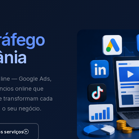
ráfego
ânia
nline — Google Ads,
ncios online que
 e transformam cada
a o seu negócio.
s serviços