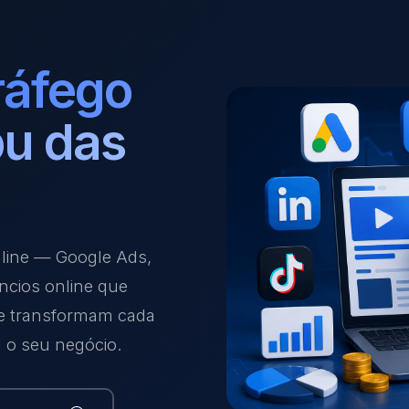
ráfego
u das
nline — Google Ads,
ncios online que
 e transformam cada
a o seu negócio.