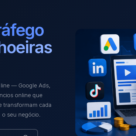
ráfego
hoeiras
nline — Google Ads,
ncios online que
 e transformam cada
a o seu negócio.