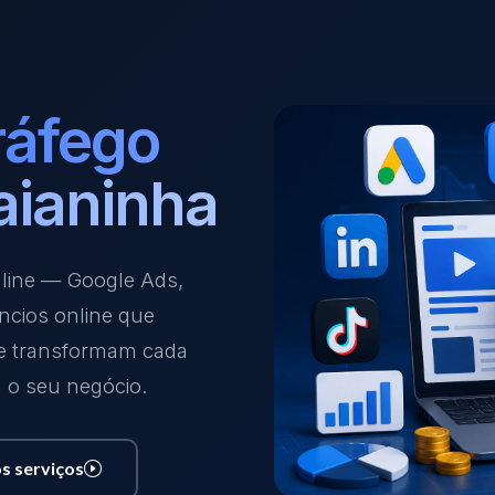
ráfego
aianinha
nline — Google Ads,
ncios online que
 e transformam cada
a o seu negócio.
s serviços