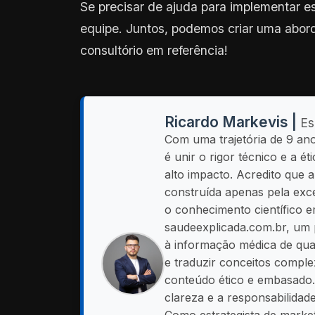
Se precisar de ajuda para implementar e
equipe. Juntos, podemos criar uma abor
consultório em referência!
Ricardo Markevis |
Es
Com uma trajetória de 9 an
é unir o rigor técnico e a 
alto impacto. Acredito que 
construída apenas pela exce
o conhecimento científico e
saudeexplicada.com.br, um 
à informação médica de qual
e traduzir conceitos comple
conteúdo ético e embasado.
clareza e a responsabilidad
Como estrategista de market