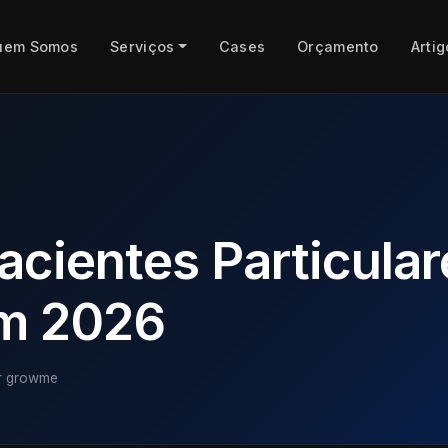
uem Somos
Serviços
Cases
Orçamento
Artig
acientes Particular
em 2026
 growme