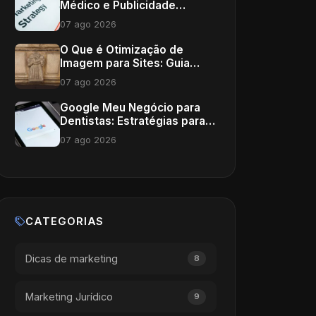
Médico e Publicidade
Tradicional: Um Guia
07 ago 2026
Completo
O Que é Otimização de
Imagem para Sites: Guia
Completo para Clínicas e
07 ago 2026
Consultórios
Google Meu Negócio para
Dentistas: Estratégias para
Crescer
07 ago 2026
CATEGORIAS
Dicas de marketing
8
Marketing Jurídico
9