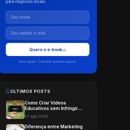
para negócios locais.
Quero o e-book
Sem spam. Cancele quando quiser.
ÚLTIMOS POSTS
Como Criar Vídeos
Educativos sem Infringir
Ética: Guia Completo para
07 ago 2026
Profissionais de Saúde
Diferença entre Marketing