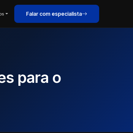
Falar com especialista
os
es para o