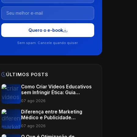
Quero o e-book
Sem spam. Cancele quando quiser.
ÚLTIMOS POSTS
Como Criar Vídeos Educativos
sem Infringir Ética: Guia
Completo para Profissionais
07 ago 2026
de Saúde
Diferença entre Marketing
Médico e Publicidade
Tradicional: Um Guia Completo
07 ago 2026
O Que é Otimização de