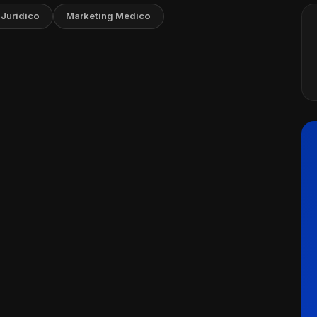
 Jurídico
Marketing Médico
tância do Call to Action (CTA) em
gias de Marketing
Ler artigo
osto, 2026