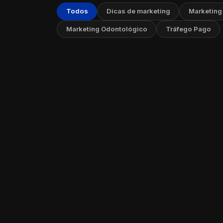
Todos
Dicas de marketing
Marketing
Marketing Odontológico
Tráfego Pago
A Impor
Estraté
07 de ag