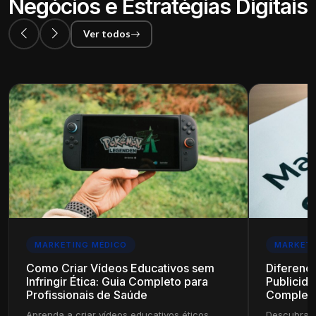
Negócios e Estratégias Digitais
Ver todos
MARKETING MÉDICO
MARKETI
Como Criar Vídeos Educativos sem
Diferenç
Infringir Ética: Guia Completo para
Publicida
Profissionais de Saúde
Complet
Aprenda a criar vídeos educativos éticos
Descubra a