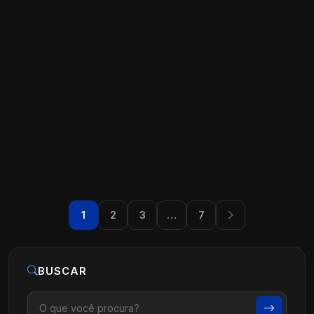
Marketing para Neurologistas:
Tecnologia e Estratégias Avançadas
Ler artigo
07 de agosto, 2026
1
2
3
…
7
BUSCAR