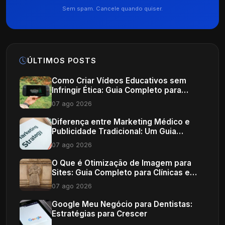
Sem spam. Cancele quando quiser.
ÚLTIMOS POSTS
Como Criar Vídeos Educativos sem
Infringir Ética: Guia Completo para
Profissionais de Saúde
07 ago 2026
Diferença entre Marketing Médico e
Publicidade Tradicional: Um Guia
Completo
07 ago 2026
O Que é Otimização de Imagem para
Sites: Guia Completo para Clínicas e
Consultórios
07 ago 2026
Google Meu Negócio para Dentistas:
Estratégias para Crescer