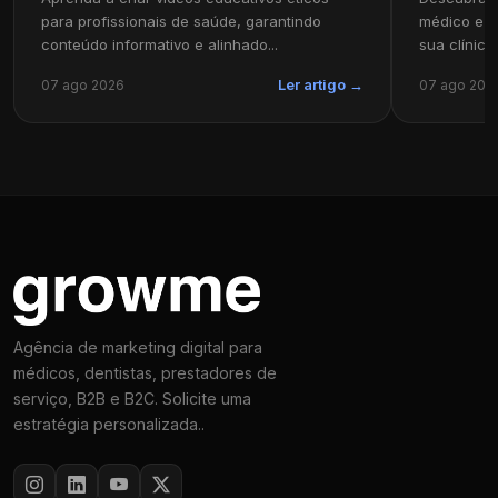
para profissionais de saúde, garantindo
médico e pu
conteúdo informativo e alinhado...
sua clínica
07 ago 2026
07 ago 202
Ler artigo →
Agência de marketing digital para
médicos, dentistas, prestadores de
serviço, B2B e B2C. Solicite uma
estratégia personalizada..