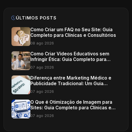
ÚLTIMOS POSTS
Como Criar um FAQ no Seu Site: Guia
Completo para Clínicas e Consultórios
08 ago 2026
Como Criar Vídeos Educativos sem
Infringir Ética: Guia Completo para
Profissionais de Saúde
07 ago 2026
Diferença entre Marketing Médico e
Publicidade Tradicional: Um Guia
Completo
07 ago 2026
O Que é Otimização de Imagem para
Sites: Guia Completo para Clínicas e
Consultórios
07 ago 2026