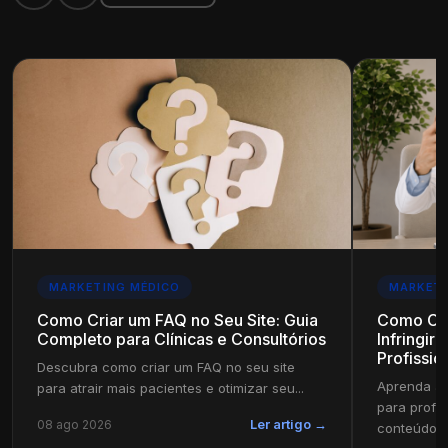
MARKETING MÉDICO
MARKETI
Como Criar um FAQ no Seu Site: Guia
Como Cri
Completo para Clínicas e Consultórios
Infringir
Profissio
Descubra como criar um FAQ no seu site
Aprenda a 
para atrair mais pacientes e otimizar seu...
para profi
08 ago 2026
Ler artigo →
conteúdo in