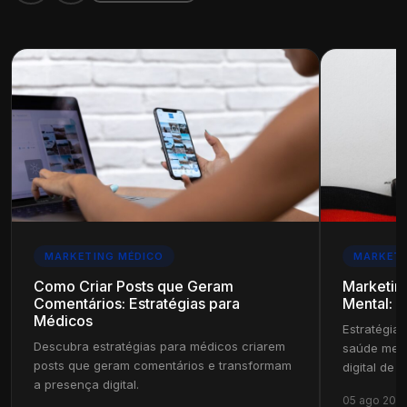
MARKETING MÉDICO
MARKETI
Como Criar Posts que Geram
Marketin
Comentários: Estratégias para
Mental: E
Médicos
Estratégias
Descubra estratégias para médicos criarem
saúde ment
posts que geram comentários e transformam
digital de s
a presença digital.
05 ago 202