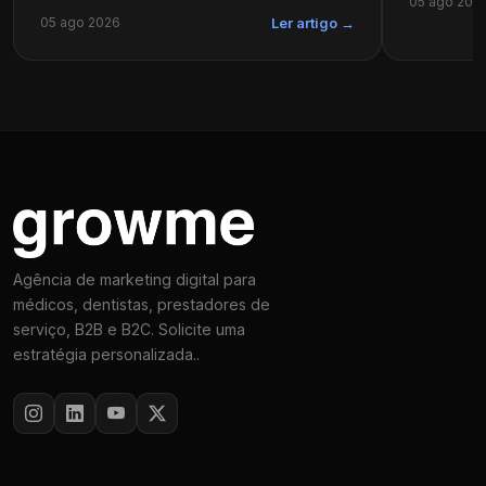
05 ago 202
05 ago 2026
Ler artigo →
Agência de marketing digital para
médicos, dentistas, prestadores de
serviço, B2B e B2C. Solicite uma
estratégia personalizada..