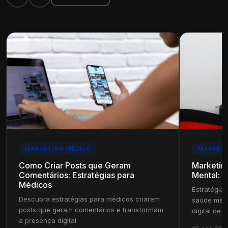
MARKETING MÉDICO
MARKETI
Como Criar Posts que Geram
Marketin
Comentários: Estratégias para
Mental: E
Médicos
Estratégias
Descubra estratégias para médicos criarem
saúde ment
posts que geram comentários e transformam
digital de s
a presença digital.