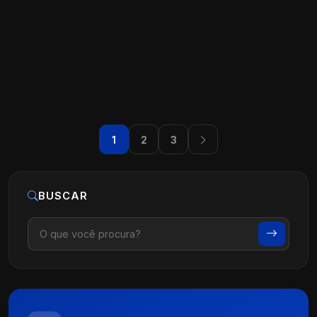
Como Atrair Pacientes de Alto Padrão?
Ler artigo
28 de maio, 2026
1
2
3
BUSCAR