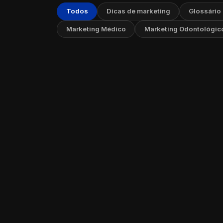
Todos
Dicas de marketing
Glossário
Marketing Médico
Marketing Odontológic
Marketi
Estraté
02 de ag