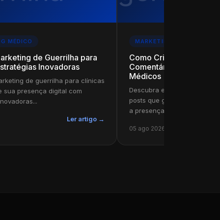
NG MÉDICO
MARKETING MÉDICO
arketing de Guerrilha para
Como Criar Posts que 
Estratégias Inovadoras
Comentários: Estratégia
Médicos
rketing de guerrilha para clínicas
Descubra estratégias para m
e sua presença digital com
posts que geram comentário
inovadoras...
a presença digital.
Ler artigo →
05 ago 2026