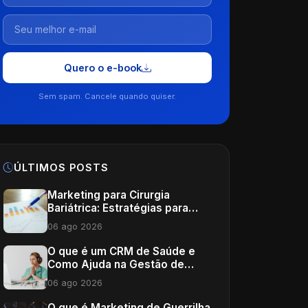
Quero o e-book
Sem spam. Cancele quando quiser.
ÚLTIMOS POSTS
Marketing para Cirurgia
Bariátrica: Estratégias para
Potencializar Sua Clínica
06 ago 2026
O que é um CRM de Saúde e
Como Ajuda na Gestão de
Clínicas
06 ago 2026
O que é Marketing de Guerrilha