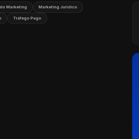
 do Marketing
Marketing Jurídico
o
Tráfego Pago
ng para Medicina Preventiva:
gias para Clínicas
Ler artigo
osto, 2026