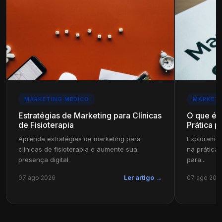
MARKETING MÉDICO
MARKETI
Estratégias de Marketing para Clínicas
O que é 
de Fisioterapia
Prática 
Aprenda estratégias de marketing para
Exploramos
clínicas de fisioterapia e aumente sua
na prática
presença digital.
para...
07 ago 2026
07 ago 202
Ler artigo →