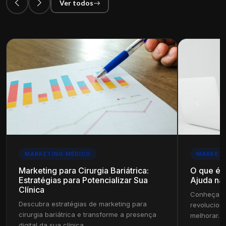
Ver todos
MARKETING MÉDICO
MARKETI
Marketing para Cirurgia Bariátrica:
O que é
Estratégias para Potencializar Sua
Ajuda na 
Clínica
Conheça c
Descubra estratégias de marketing para
revolucion
cirurgia bariátrica e transforme a presença
melhorar...
digital da sua clínica.