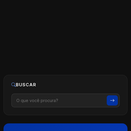
Google Ads para Médicos: Vale a Pena?
Como Fazer da Forma Certa
Ler artigo
15 de novembro, 2025
BUSCAR