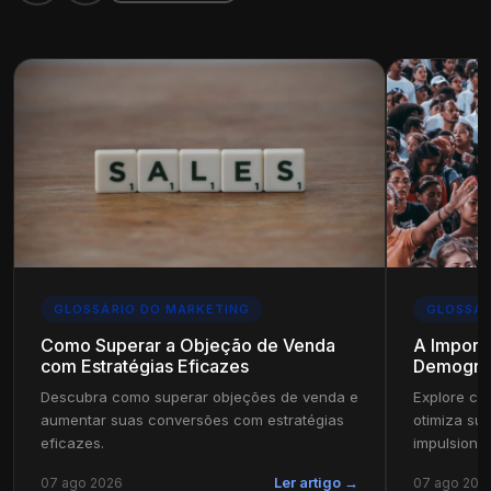
GLOSSÁRIO DO MARKETING
GLOSSÁR
Como Superar a Objeção de Venda
A Import
com Estratégias Eficazes
Demográfi
Descubra como superar objeções de venda e
Explore c
aumentar suas conversões com estratégias
otimiza sua
eficazes.
impulsiona 
07 ago 2026
07 ago 202
Ler artigo →