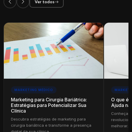
Ver todos
MARKETING MÉDICO
MARKETI
Marketing para Cirurgia Bariátrica:
O que é
Estratégias para Potencializar Sua
Ajuda na 
Clínica
Conheça c
Descubra estratégias de marketing para
revolucion
cirurgia bariátrica e transforme a presença
melhorar...
digital da sua clínica.