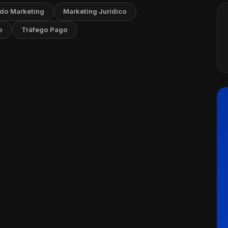
 do Marketing
Marketing Jurídico
o
Tráfego Pago
ng para Psicologia e Saúde Mental:
gias Eficazes
Ler artigo
osto, 2026