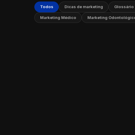
Todos
Dicas de marketing
Glossário
Marketing Médico
Marketing Odontológic
Marketi
Estraté
05 de ag