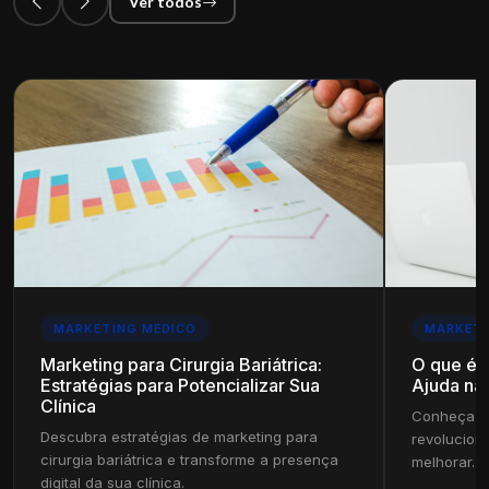
Ver todos
MARKETING MÉDICO
MARKETI
Marketing para Cirurgia Bariátrica:
O que é
Estratégias para Potencializar Sua
Ajuda na 
Clínica
Conheça c
Descubra estratégias de marketing para
revolucion
cirurgia bariátrica e transforme a presença
melhorar...
digital da sua clínica.