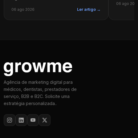
06 ago 202
06 ago 2026
Ler artigo →
Agência de marketing digital para
médicos, dentistas, prestadores de
serviço, B2B e B2C. Solicite uma
estratégia personalizada..