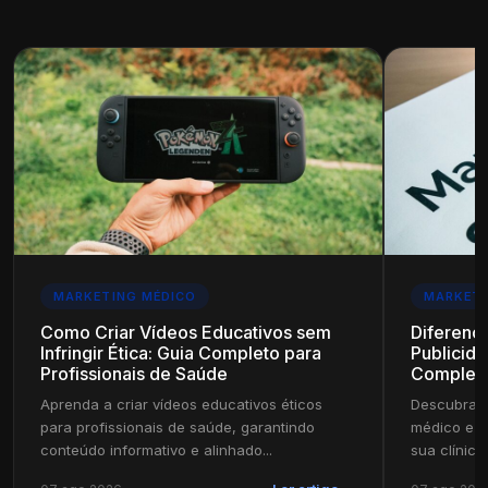
MARKETING MÉDICO
MARKETI
Como Criar Vídeos Educativos sem
Diferenç
Infringir Ética: Guia Completo para
Publicida
Profissionais de Saúde
Complet
Aprenda a criar vídeos educativos éticos
Descubra a
para profissionais de saúde, garantindo
médico e pu
conteúdo informativo e alinhado...
sua clínica