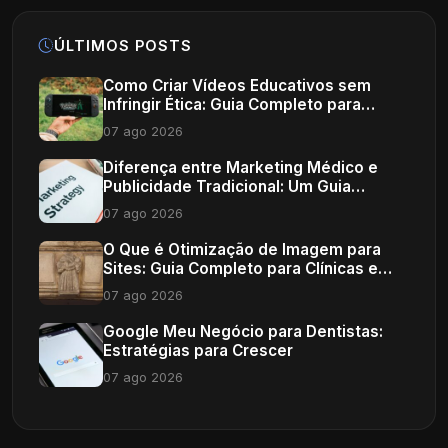
ÚLTIMOS POSTS
Como Criar Vídeos Educativos sem
Infringir Ética: Guia Completo para
Profissionais de Saúde
07 ago 2026
Diferença entre Marketing Médico e
Publicidade Tradicional: Um Guia
Completo
07 ago 2026
O Que é Otimização de Imagem para
Sites: Guia Completo para Clínicas e
Consultórios
07 ago 2026
Google Meu Negócio para Dentistas:
Estratégias para Crescer
07 ago 2026