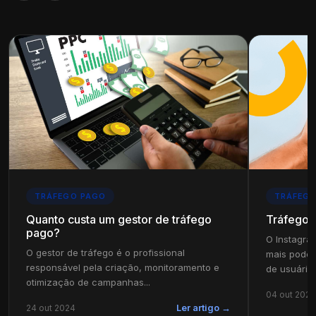
TRÁFEGO PAGO
TRÁFEGO
Quanto custa um gestor de tráfego
Tráfego 
pago?
O Instagra
O gestor de tráfego é o profissional
mais poder
responsável pela criação, monitoramento e
de usuários
otimização de campanhas...
04 out 2024
24 out 2024
Ler artigo →