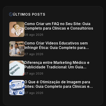
ÚLTIMOS POSTS
Como Criar um FAQ no Seu Site: Guia
Completo para Clínicas e Consultórios
08 ago 2026
Como Criar Vídeos Educativos sem
Infringir Ética: Guia Completo para
Profissionais de Saúde
07 ago 2026
Diferença entre Marketing Médico e
Publicidade Tradicional: Um Guia
Completo
07 ago 2026
O Que é Otimização de Imagem para
Sites: Guia Completo para Clínicas e
Consultórios
07 ago 2026