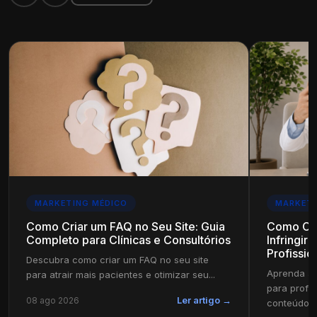
MARKETING MÉDICO
MARKETI
Como Criar um FAQ no Seu Site: Guia
Como Cri
Completo para Clínicas e Consultórios
Infringir
Profissio
Descubra como criar um FAQ no seu site
Aprenda a 
para atrair mais pacientes e otimizar seu...
para profi
08 ago 2026
Ler artigo →
conteúdo in