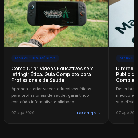
MARKETING MÉDICO
MARKETI
Como Criar Vídeos Educativos sem
Diferenç
Infringir Ética: Guia Completo para
Publicida
Profissionais de Saúde
Complet
Aprenda a criar vídeos educativos éticos
Descubra a
para profissionais de saúde, garantindo
médico e pu
conteúdo informativo e alinhado...
sua clínica
07 ago 2026
07 ago 202
Ler artigo →