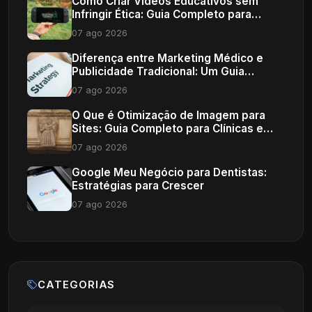
Como Criar Vídeos Educativos sem
Infringir Ética: Guia Completo para
Profissionais de Saúde
07 ago 2026
Diferença entre Marketing Médico e
Publicidade Tradicional: Um Guia
Completo
07 ago 2026
O Que é Otimização de Imagem para
Sites: Guia Completo para Clínicas e
Consultórios
07 ago 2026
Google Meu Negócio para Dentistas:
Estratégias para Crescer
07 ago 2026
CATEGORIAS