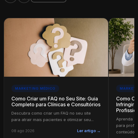
MARKETING MÉDICO
MARKETI
Como Criar um FAQ no Seu Site: Guia
Como Cri
Completo para Clínicas e Consultórios
Infringir
Profissio
Descubra como criar um FAQ no seu site
Aprenda a 
para atrair mais pacientes e otimizar seu...
para profi
08 ago 2026
Ler artigo →
conteúdo in