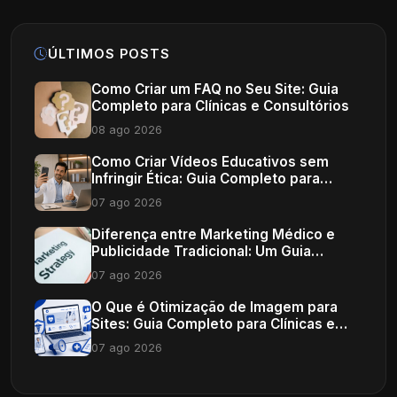
ÚLTIMOS POSTS
Como Criar um FAQ no Seu Site: Guia
Completo para Clínicas e Consultórios
08 ago 2026
Como Criar Vídeos Educativos sem
Infringir Ética: Guia Completo para
Profissionais de Saúde
07 ago 2026
Diferença entre Marketing Médico e
Publicidade Tradicional: Um Guia
Completo
07 ago 2026
O Que é Otimização de Imagem para
Sites: Guia Completo para Clínicas e
Consultórios
07 ago 2026