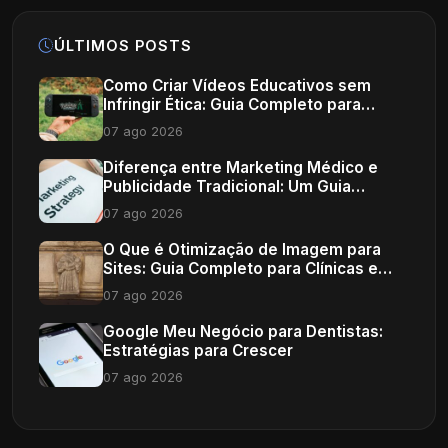
ÚLTIMOS POSTS
Como Criar Vídeos Educativos sem
Infringir Ética: Guia Completo para
Profissionais de Saúde
07 ago 2026
Diferença entre Marketing Médico e
Publicidade Tradicional: Um Guia
Completo
07 ago 2026
O Que é Otimização de Imagem para
Sites: Guia Completo para Clínicas e
Consultórios
07 ago 2026
Google Meu Negócio para Dentistas:
Estratégias para Crescer
07 ago 2026