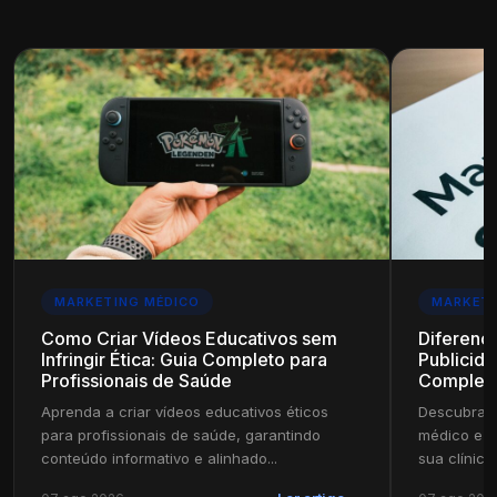
MARKETING MÉDICO
MARKETI
Como Criar Vídeos Educativos sem
Diferenç
Infringir Ética: Guia Completo para
Publicida
Profissionais de Saúde
Complet
Aprenda a criar vídeos educativos éticos
Descubra a
para profissionais de saúde, garantindo
médico e pu
conteúdo informativo e alinhado...
sua clínica