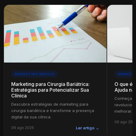
MARKETING MÉDICO
MARKETI
Marketing para Cirurgia Bariátrica:
O que é
Estratégias para Potencializar Sua
Ajuda na 
Clínica
Conheça c
Descubra estratégias de marketing para
revolucion
cirurgia bariátrica e transforme a presença
melhorar...
digital da sua clínica.
06 ago 202
06 ago 2026
Ler artigo →